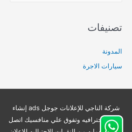
ل
ب
تصنيفات
ح
ث
المدونة
ع
سيارات الاجرة
ن
:
شركة الناجي للإعلانات جوجل ads إنشاء
حملات إحترافيه وتفوق علي منافسيك اتصل
بنا الأن حمايه من النقرات الإحتياليه للاعلان