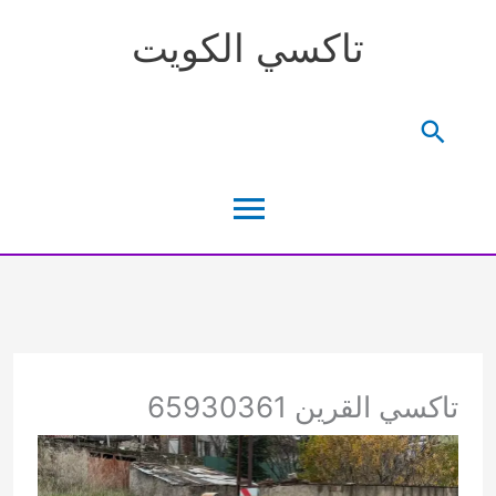
خطي
تاكسي الكويت
لى
لمحتوى
البحث
القائمة
الرئيسية
تاكسي القرين 65930361