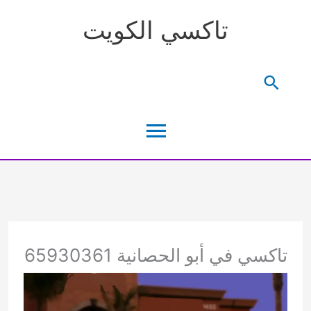
خطي
تاكسي الكويت
لى
لمحتوى
البحث
القائمة
الرئيسية
تاكسي في أبو الحصانية 65930361