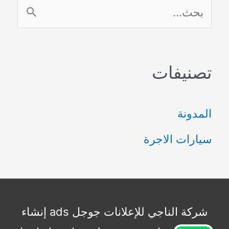
ا
ل
ب
تصنيفات
ح
ث
المدونة
ع
سيارات الاجرة
ن
:
شركة الناجي للإعلانات جوجل ads إنشاء