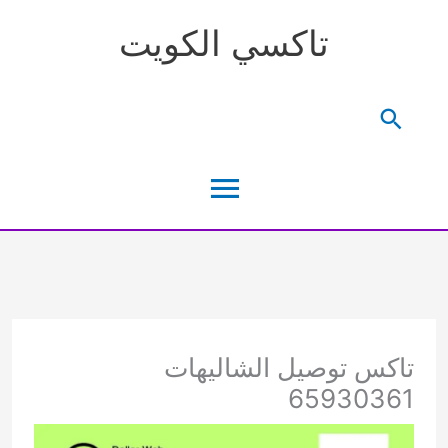
خطي
تاكسي الكويت
لى
لمحتوى
البحث
القائمة
الرئيسية
تاكس توصيل الشاليهات
65930361