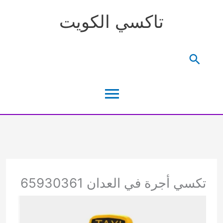
خطي
تاكسي الكويت
لى
لمحتوى
البحث
القائمة
الرئيسية
تكسي أجرة في العدان 65930361