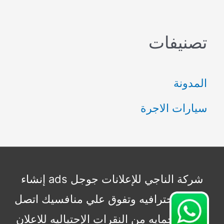
ل
ب
تصنيفات
ح
ث
المدونة
ع
سيارات الاجرة
ن
:
شركة الناجي للإعلانات جوجل ads إنشاء
حملات إحترافيه وتفوق علي منافسيك اتصل
بنا الأن حمايه من النقرات الإحتياليه للاعلان