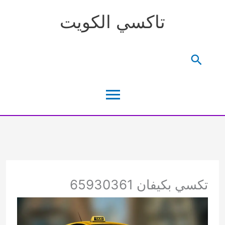
خطي
تاكسي الكويت
لى
لمحتوى
البحث
القائمة
الرئيسية
تكسي بكيفان 65930361