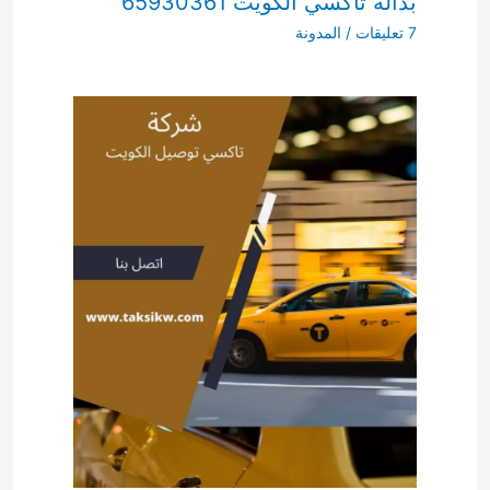
بداله تاكسي الكويت 65930361
7 تعليقات
/
المدونة