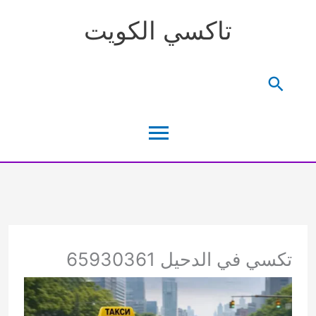
خطي
تاكسي الكويت
لى
لمحتوى
البحث
القائمة
الرئيسية
تكسي في الدحيل 65930361