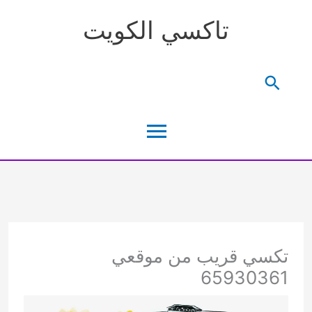
خطي
تاكسي الكويت
لى
لمحتوى
البحث
القائمة
الرئيسية
تكسي قريب من موقعي
65930361