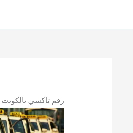
خطي
لى
لمحتوى
رقم تاكسي بالكويت 65930361