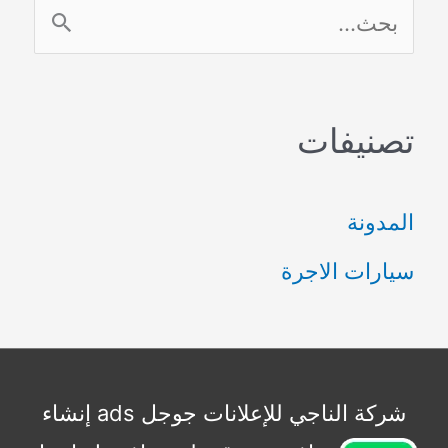
ا
ل
ب
تصنيفات
ح
ث
المدونة
ع
سيارات الاجرة
ن
:
شركة الناجي للإعلانات جوجل ads إنشاء