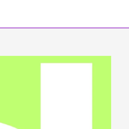
خطي
لى
لمحتوى